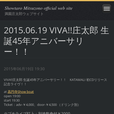
Showtaro Mitsuzono official web site
満園庄太郎ウェブサイト
2015.06.19 VIVA!!庄太郎 生
誕45年アニバーサリ
ー！！
2015年06月19日 19:30
VIVA!!庄太郎 生誕45年アニバーサリー！！ KATAMALI 初CDリリース
記念ライヴ！！
at
高円寺Show boat
open 19:00
start 19:30
Ticket：adv-￥4,000、door-￥4,500 （ドリンク別）
※プチライブ打上：別途飲食付￥2000