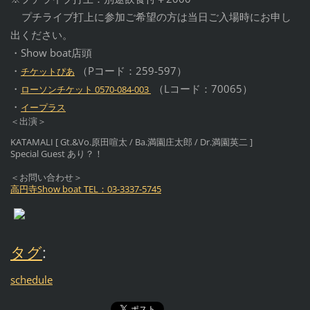
プチライブ打上に参加ご希望の方は当日ご入場時にお申し
出ください。
・Show boat店頭
・
（Pコード：259-597）
チケットぴあ
・
（Lコード：70065）
ローソンチケット 0570-084-003
・
イープラス
＜出演＞
KATAMALI [ Gt.&Vo.原田喧太 / Ba.満園庄太郎 / Dr.満園英二 ]
Special Guest あり？！
＜お問い合わせ＞
高円寺Show boat TEL：03-3337-5745
タグ
:
schedule