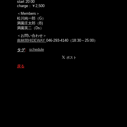
start 20:00
charge：￥2,500
＜Members＞
松川純一郎（G）
満園庄太郎（B)
満園英二（Ds）
＜お問い合わせ＞
南林間HIDEWAY
046-293-4140（18:30～25:00）
schedule
タグ
:
戻る