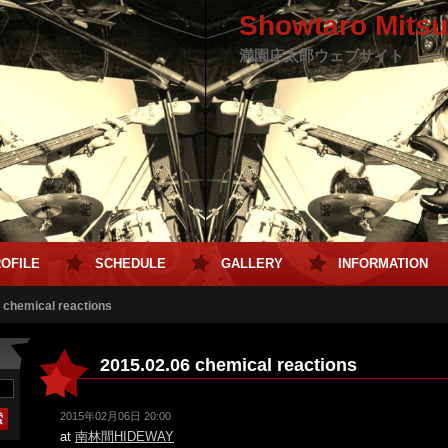
Showtaro Mits
official web sit
満園庄太郎ウェブサイト
OFILE
SCHEDULE
GALLERY
INFORMATION
 chemical reactions
2015.02.06 chemical reactions
2015年02月06日 20:00
at
南林間HIDEWAY